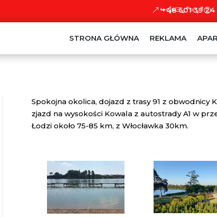
+48 601 39 24
STRONA GŁÓWNA
REKLAMA
APA
Spokojna okolica, dojazd z trasy 91 z obwodnicy
zjazd na wysokości Kowala z autostrady A1 w pr
Łodzi około 75-85 km, z Włocławka 30km.