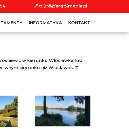
 54
biuro@ergo-media.pl
RTAMENTY
INFORMATYKA
KONTAKT
 Krośniewic w kierunku Włocławka lub
zeciwnym kierunku niż Włocławek. Z